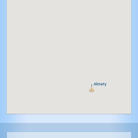
Almaty
Almaty