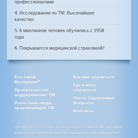
профессионалами
4. Исследования по ТМ: Высочайшее
качество
5. 6 миллионов человек обучились с 1958
года
6. Покрывается медицинской страховкой?
Кто такой
Как мне обучиться
Махариши?
Где я могу
Правительства
обучиться
поддерживают ТМ
Часто Задаваемые
Известные люди,
Вопросы
практикующие ТМ
Контакты
Несмотря на то что Трансцендентальная Медитация
кажется решением многих проблем, вам никогда не