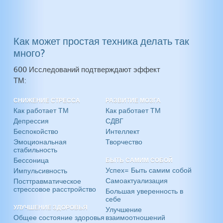
Как может простая техника делать так
много?
600 Исследований подтверждают эффект
ТМ:
СНИЖЕНИЕ СТРЕССА
РАЗВИТИЕ МОЗГА
Как работает ТМ
Как работает ТМ
Депрессия
СДВГ
Беспокойство
Интеллект
Эмоциональная
Творчество
стабильность
Бессоница
БЫТЬ САМИМ СОБОЙ
Успех= Быть самим собой
Импульсивность
Самоактуализация
Посттравматическое
стрессовое расстройство
Большая уверенность в
себе
УЛУЧШЕНИЕ ЗДОРОВЬЯ
Улучшение
Общее состояние здоровья
взаимоотношений