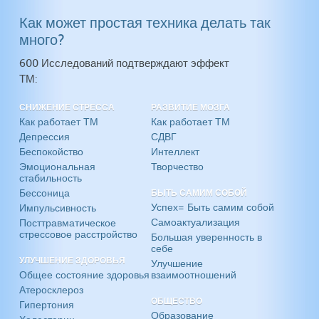
Как может простая техника делать так
много?
600 Исследований подтверждают эффект
ТМ:
СНИЖЕНИЕ СТРЕССА
РАЗВИТИЕ МОЗГА
Как работает ТМ
Как работает ТМ
Депрессия
СДВГ
Беспокойство
Интеллект
Эмоциональная
Творчество
стабильность
Бессоница
БЫТЬ САМИМ СОБОЙ
Успех= Быть самим собой
Импульсивность
Самоактуализация
Посттравматическое
стрессовое расстройство
Большая уверенность в
себе
УЛУЧШЕНИЕ ЗДОРОВЬЯ
Улучшение
Общее состояние здоровья
взаимоотношений
Атеросклероз
ОБЩЕСТВО
Гипертония
Образование