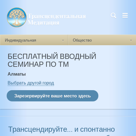
Индивидуальная
Общество
БЕСПЛАТНЫЙ ВВОДНЫЙ
Как работает ТМ
Как работает ТМ
СЕМИНАР ПО ТМ
Быть самим собой
Беспокойство
Алматы
Самоактуализация
Депрессия
Выбрать другой город
Уверенность в себе
ПТСР
Взаимоотношения
Бессоница
Эмоциональная
стабильность
Импульсивность
Трансцендируйте… и спонтанно