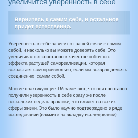
увеличится уверенность в себе
Общее состояние здоровья
Как работает ТМ
Атеросклероз
СДВГ
Вернитесь к самим себе, и остальное
Холестерин
Интеллект
придет естественно.
Диабет
Творчество
Кровяное давление
Уверенность в себе зависит от вашей связи с самим
Фибромиалгия
себой, и насколько вы можете доверять себе. Это
Вечная Молодость
увеличивается спонтанно в качестве побочного
Прекращение Курения
эффекта растущей самореализации, которая
Алкоголизм
возрастает самопроизвольно, если мы возвращаемся к
соединению самим собой
.
Пристрастие к Наркотикам
Многие практикующие TM замечают, что они спонтанно
получили уверенность в себе сразу же после
нескольких недель практики, что влияет на все их
сферы жизни. Это было научно подтверждено в ряде
исследований (нажмите на вкладку исследований)
.