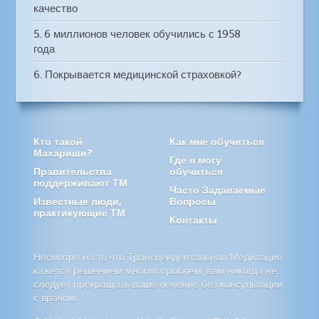
качество
5. 6 миллионов человек обучились с 1958
года
6. Покрывается медицинской страховкой?
Кто такой
Как мне обучиться
Махариши?
Где я могу
Правительства
обучиться
поддерживают ТМ
Часто Задаваемые
Известные люди,
Вопросы
практикующие ТМ
Контакты
Несмотря на то что Трансцендентальная Медитация
кажется решением многих проблем, вам никогда не
следует прекращать ваше лечение без консультации
с врачом.