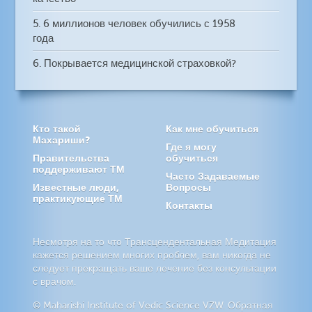
5. 6 миллионов человек обучились с 1958
года
6. Покрывается медицинской страховкой?
Кто такой
Как мне обучиться
Махариши?
Где я могу
Правительства
обучиться
поддерживают ТМ
Часто Задаваемые
Известные люди,
Вопросы
практикующие ТМ
Контакты
Несмотря на то что Трансцендентальная Медитация
кажется решением многих проблем, вам никогда не
следует прекращать ваше лечение без консультации
с врачом.
© Maharishi Institute of Vedic Science VZW. Обратная