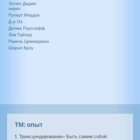
Эллен Дидже-
нерис
Руперт Мердок
Д-р Оз
Дилма Рауссефф
Лив Тайлер
Ракель Циммерман
Шерил Кроу
ТМ: опыт
1. Трансцендирование= Быть самим собой