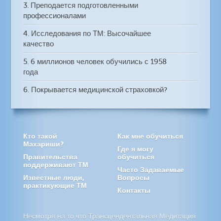
3. Преподается подготовленными
профессионалами
4. Исследования по ТМ: Высочайшее
качество
5. 6 миллионов человек обучились с 1958
года
6. Покрывается медицинской страховкой?
Кто такой
Как мне обучиться
Махариши?
Где я могу
Правительства
обучиться
поддерживают ТМ
Часто Задаваемые
Известные люди,
Вопросы
практикующие ТМ
Контакты
Несмотря на то что Трансцендентальная Медитация