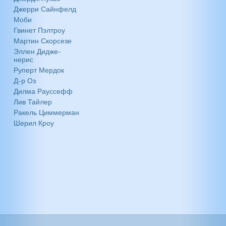
Джерри Сайнфелд
Моби
Гвинет Пэлтроу
Мартин Скорсезе
Эллен Дидже-
нерис
Руперт Мердок
Д-р Оз
Дилма Рауссефф
Лив Тайлер
Ракель Циммерман
Шерил Кроу