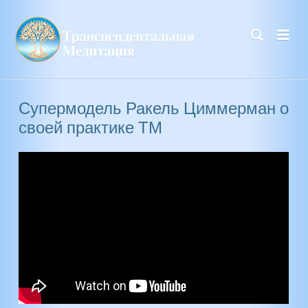
Супермодель Ракель Циммерман о
своей практике ТМ