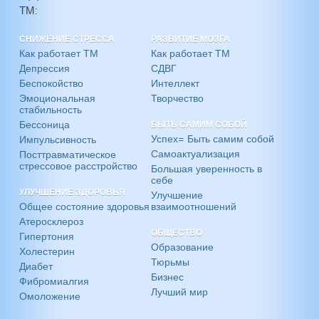
ТМ:
СНИЖЕНИЕ СТРЕССА
РАЗВИТИЕ МОЗГА
Как работает ТМ
Как работает ТМ
Депрессия
СДВГ
Беспокойство
Интеллект
Эмоциональная
Творчество
стабильность
Бессоница
БЫТЬ САМИМ СОБОЙ
Успех= Быть самим собой
Импульсивность
Самоактуализация
Посттравматическое
стрессовое расстройство
Большая уверенность в
себе
УЛУЧШЕНИЕ ЗДОРОВЬЯ
Улучшение
Общее состояние здоровья
взаимоотношений
Атеросклероз
ОБЩЕСТВО
Гипертония
Образование
Холестерин
Тюрьмы
Диабет
Бизнес
Фибромиалгия
Лучший мир
Омоложение